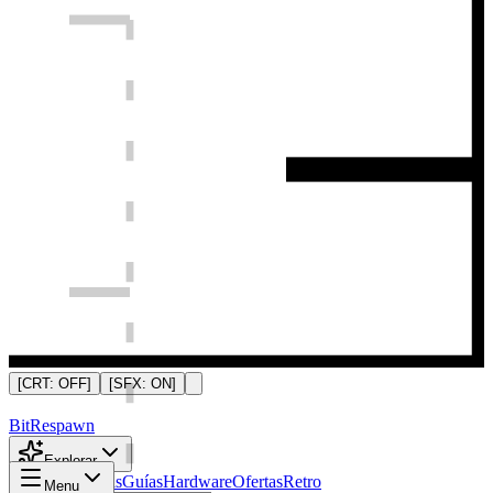
[CRT:
OFF
]
[SFX:
ON
]
Bit
Respawn
Explorar
Noticias
Análisis
Guías
Hardware
Ofertas
Retro
Menu