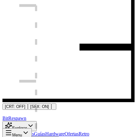
[CRT:
OFF
]
[SFX:
ON
]
Bit
Respawn
Explorar
Noticias
Análisis
Guías
Hardware
Ofertas
Retro
Menu