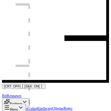
[CRT:
OFF
]
[SFX:
ON
]
Bit
Respawn
Explorar
Noticias
Análisis
Guías
Hardware
Ofertas
Retro
Menu